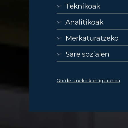
Teknikoak
Analitikoak
Merkaturatzeko
Sare sozialen
Gorde uneko konfigurazioa