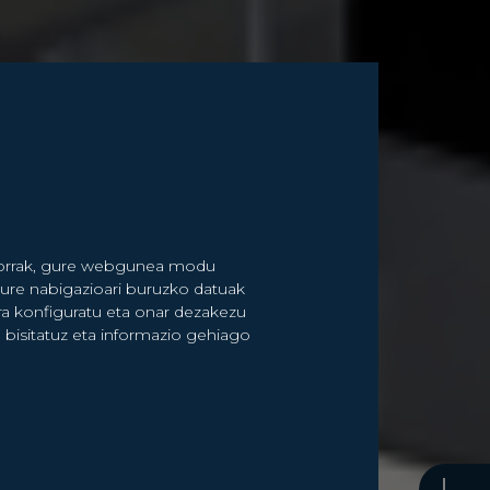
nkorrak, gure webgunea modu
zure nabigazioari buruzko datuak
ra konfiguratu eta onar dezakezu
bisitatuz eta informazio gehiago