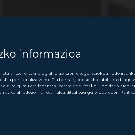
zko informazioa
 eta antzeko teknologiak erabiltzen ditugu, saiokoak edo irau
ukia pertsonalizatzeko. Era berean, cookieak erabiltzen ditugu 
atea zure gustu eta lehentasunetara egokitzeko. Cookieen erabile
n aukerak edozein unetan alda ditzakezu gure Cookieen Politika 