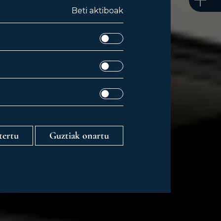
Beti aktiboak
tertu
Guztiak onartu