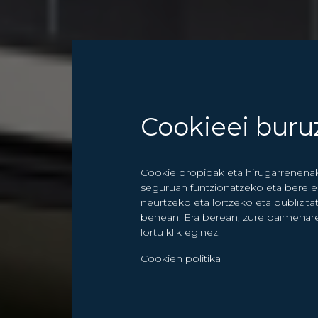
Cookieei buru
Cookie propioak eta hirugarrenenak
seguruan funtzionatzeko eta bere ed
neurtzeko eta lortzeko eta publizit
behean. Era berean, zure baimenare
lortu klik eginez.
Cookien politika