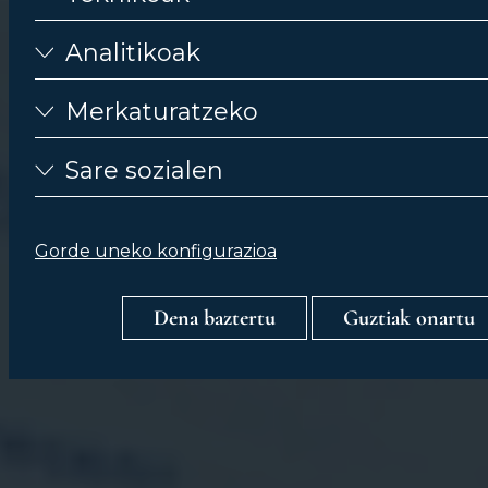
Analitikoak
Merkaturatzeko
Sare sozialen
Gorde uneko konfigurazioa
Dena baztertu
Guztiak onartu