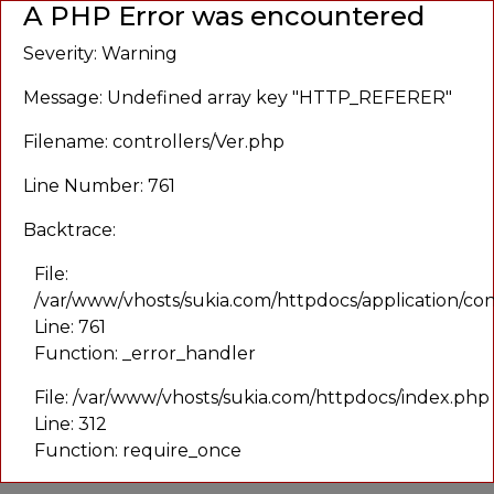
A PHP Error was encountered
Menu
Severity: Warning
Message: Undefined array key "HTTP_REFERER"
Filename: controllers/Ver.php
Line Number: 761
Backtrace:
File:
/var/www/vhosts/sukia.com/httpdocs/application/con
Line: 761
Function: _error_handler
File: /var/www/vhosts/sukia.com/httpdocs/index.php
Line: 312
Function: require_once