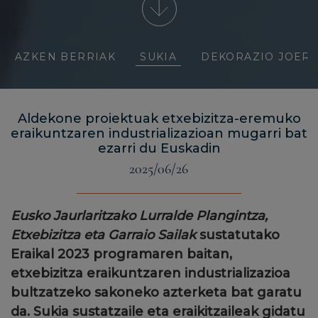
AZKEN BERRIAK
SUKIA
DEKORAZIO JOER
Aldekone proiektuak etxebizitza-eremuko
eraikuntzaren industrializazioan mugarri bat
ezarri du Euskadin
2025/06/26
Eusko Jaurlaritzako
Lurralde Plangintza,
Etxebizitza eta Garraio Sailak
sustatutako
Eraikal 2023 programaren
baitan,
etxebizitza eraikuntzaren industrializazioa
bultzatzeko sakoneko azterketa bat garatu
da.
Sukia sustatzaile eta eraikitzaileak
gidatu