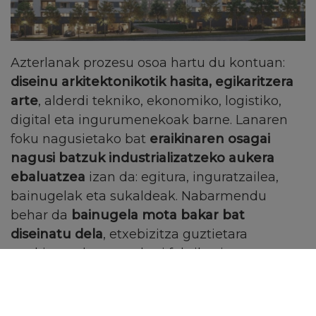
Azterlanak prozesu osoa hartu du kontuan:
diseinu arkitektonikotik hasita, egikaritzera
arte
, alderdi tekniko, ekonomiko, logistiko,
digital eta ingurumenekoak barne. Lanaren
foku nagusietako bat
eraikinaren osagai
nagusi batzuk industrializatzeko aukera
ebaluatzea
izan da: egitura, inguratzailea,
bainugelak eta sukaldeak. Nabarmendu
behar da
bainugela mota bakar bat
diseinatu dela
, etxebizitza guztietara
egokitzen dena, eta hori fabrikazio
industrialerako eta obra azkar baterako oinarri
sendoa da.