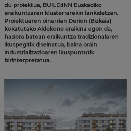
du proiektua,
BUILD:INN
Euskadiko
eraikuntzaren klusterrarekin lankidetzan.
Proiektuaren oinarrian
Derion (Bizkaia)
kokatutako Aldekone eraikina
egon da,
hasiera batean eraikuntza tradizionalaren
ikuspegitik diseinatua, baina orain
industrializazioaren ikuspuntutik
birinterpretatua.