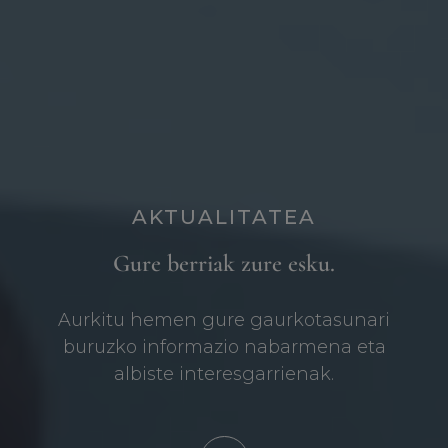
AKTUALITATEA
Gure berriak zure esku.
Aurkitu hemen gure gaurkotasunari
buruzko informazio nabarmena eta
albiste interesgarrienak.