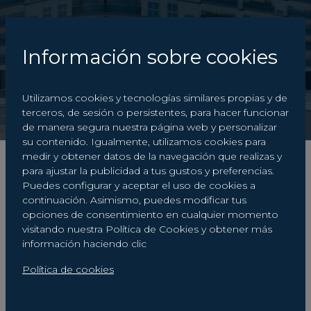
Menú
Información sobre cookies
AVISO DE INFOGRAFÍAS
Utilizamos cookies y tecnologías similares propias y de
terceros, de sesión o persistentes, para hacer funcionar
de manera segura nuestra página web y personalizar
su contenido. Igualmente, utilizamos cookies para
medir y obtener datos de la navegación que realizas y
para ajustar la publicidad a tus gustos y preferencias.
Todo el contenido de este sitio web no es
Puedes configurar y aceptar el uso de cookies a
vinculante ni contractual, pudiendo ser
continuación. Asimismo, puedes modificar tus
opciones de consentimiento en cualquier momento
modificado por la propiedad, por requerimientos
visitando nuestra Política de Cookies y obtener más
técnicos o administrativos. Las infografías son
información haciendo clic
orientativas , el mobiliario de las mismas no está
incluido y el equipamiento de las viviendas será el
Política de cookies
indicado en la correspondiente memoria de
calidades pudiendo resultar diferente del