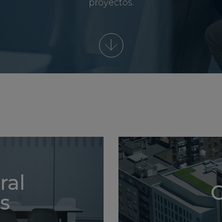
proyectos.
ral
C
s