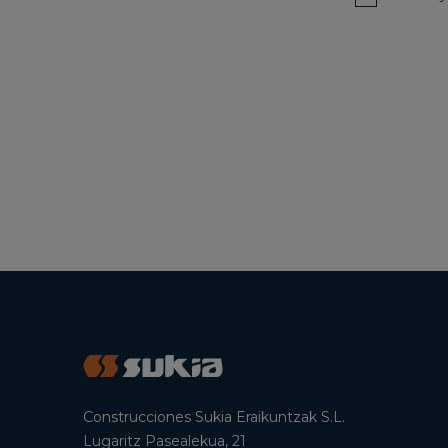
Construcciones Sukia Eraikuntzak S.L.
Lugaritz Pasealekua, 21