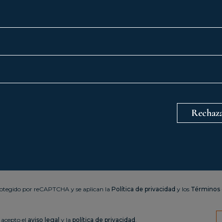
Rechaza
protegido por reCAPTCHA y se aplican la
Política de privacidad
y los
Términos 
 acepto el
aviso legal
y la
política de privacidad
.