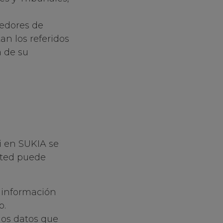
eedores de
an los referidos
 de su
i en SUKIA se
usted puede
 información
o.
 los datos que