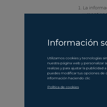
La informac
y mantiene 
como indire
oferta, ór
Fuentes de 
públicos, r
Información s
listas de p
en las que 
Utilizamos cookies y tecnologías si
fraude, red
nuestra página web y personalizar 
prestado s
realizas y para ajustar la publicida
puedes modificar tus opciones de 
En particular, 
información haciendo clic
de carácter ide
Política de cookies