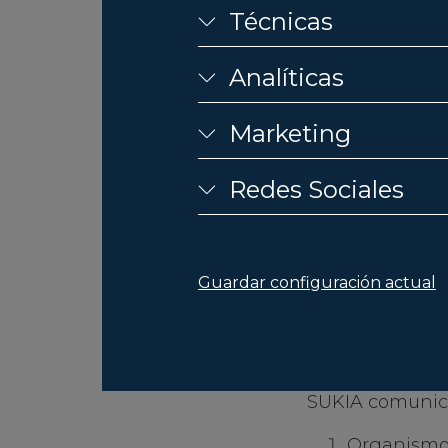
DURANTE
Técnicas
DATOS
Analíticas
Sus datos pers
para la ?nalida
Marketing
exclusiva de Ju
Públicas compet
Redes Sociales
para la atenció
durante el plaz
procederá a la 
Guardar configuración actual
CESIONES
SUKIA comunica
Organismos