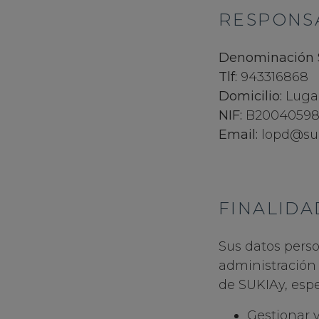
RESPONSA
Denominación S
Tlf:
943316868
Domicilio:
Lugar
NIF:
B2004059
Email:
lopd@su
FINALIDA
Sus datos perso
administración 
de SUKIAy, esp
Gestionar 