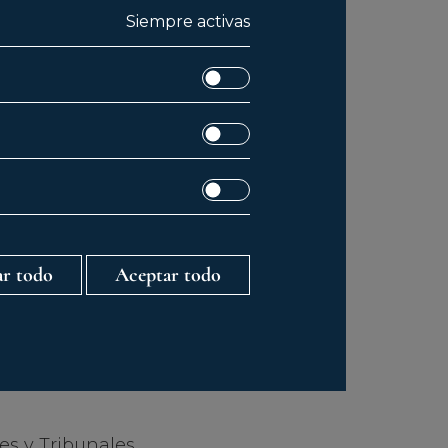
S LOS
Siempre activas
ser necesarios
sición
istraciones
n de datos,
ratamiento,
azo SUKIA
r todo
Aceptar todo
s y Tribunales,