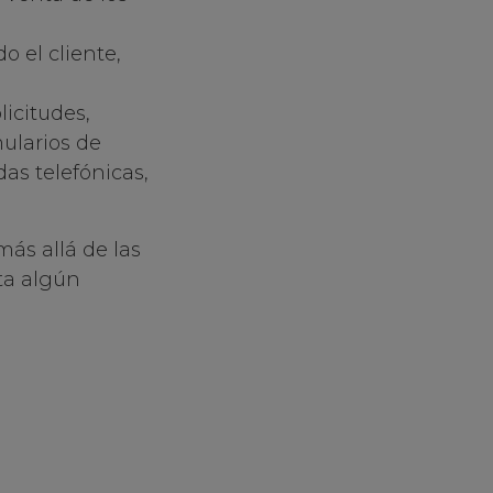
o el cliente,
icitudes,
mularios de
as telefónicas,
ás allá de las
ta algún