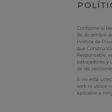
POLÍT
Conforme al Re
de diciembre de
Política de Pri
que Construccio
Responsable, en
trabajadores y
de las secciones
Si no está uste
web ni utilice n
aplicable a ning