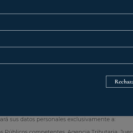
 CUANTO TIEMPO MANTENEMO
onales serán bloqueados cuando hayan dejado de 
d para la cual fueron recabados, quedando a dispo
eces y Tribunales, el Ministerio Fiscal o las Admin
entes, en particular las autoridades de protecció
n de las posibles responsabilidades nacidas del t
o de prescripción de éstas. Cumplido el citado pl
supresión de sus datos.
Rechaza
 DE DATOS
rá sus datos personales exclusivamente a:
 Públicos competentes. Agencia Tributaria, Juece