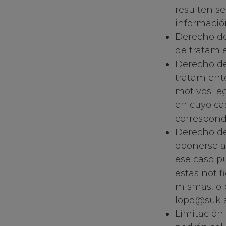
resulten se
informació
Derecho de 
de tratami
Derecho de 
tratamiento
motivos leg
en cuyo ca
correspondi
Derecho de
oponerse a
ese caso p
estas noti
mismas, o b
lopd@suki
Limitación