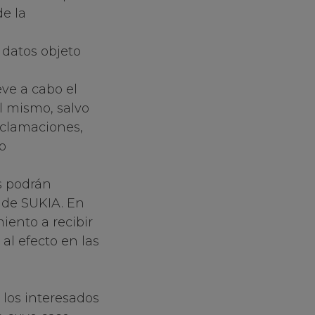
de la
 datos objeto
eve a cabo el
l mismo, salvo
reclamaciones,
o
s podrán
 de SUKIA. En
ento a recibir
al efecto en las
 los interesados