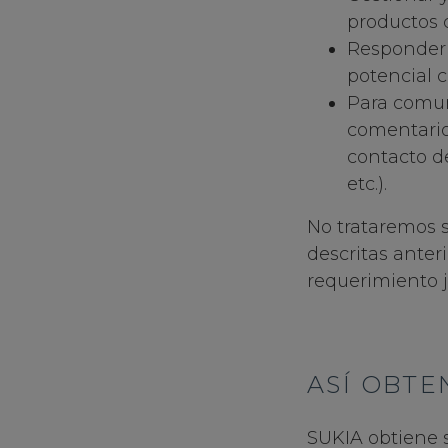
productos 
Responder a
potencial c
Para comuni
comentarios
contacto de
etc.).
No trataremos s
descritas anter
requerimiento j
ASÍ OBTE
SUKIA obtiene s