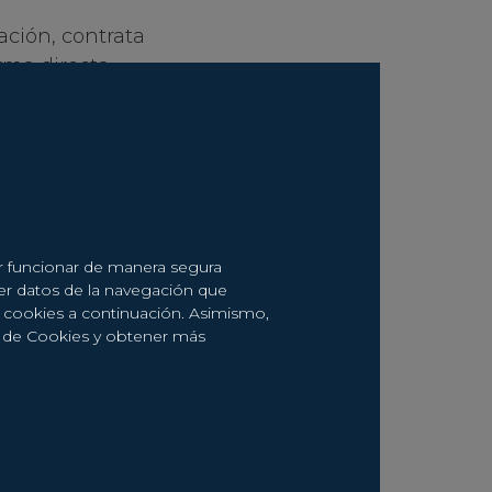
ación, contrata
rma directa
 peticiones de
iales, registros
s telefónicas,
stas sectoriales
 prevención del
er funcionar de manera segura
que Ud. haya
er datos de la navegación que
KIA.
de cookies a continuación. Asimismo,
a de Cookies y obtener más
tegorías: datos